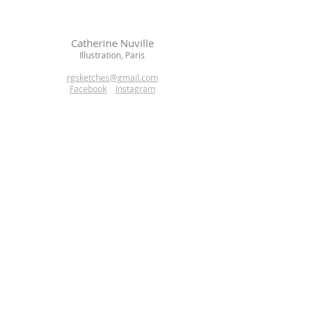
Catherine Nuville
Illustrat
io
n, Paris
rgsketches@gmail.com
Facebook
Instagram